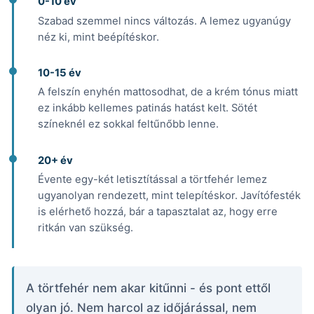
0-10 év
Szabad szemmel nincs változás. A lemez ugyanúgy
néz ki, mint beépítéskor.
10-15 év
A felszín enyhén mattosodhat, de a krém tónus miatt
ez inkább kellemes patinás hatást kelt. Sötét
színeknél ez sokkal feltűnőbb lenne.
20+ év
Évente egy-két letisztítással a törtfehér lemez
ugyanolyan rendezett, mint telepítéskor. Javítófesték
is elérhető hozzá, bár a tapasztalat az, hogy erre
ritkán van szükség.
A törtfehér nem akar kitűnni - és pont ettől
olyan jó. Nem harcol az időjárással, nem