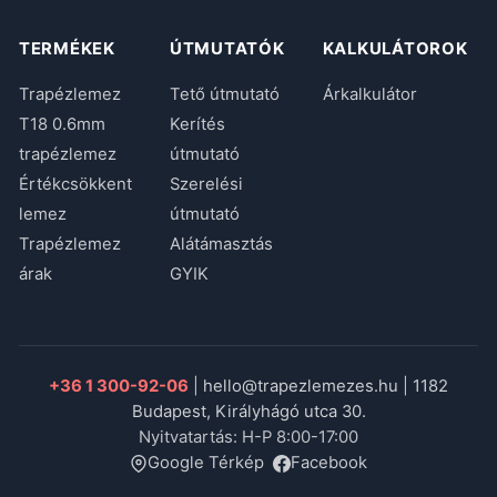
TERMÉKEK
ÚTMUTATÓK
KALKULÁTOROK
Trapézlemez
Tető útmutató
Árkalkulátor
T18 0.6mm
Kerítés
trapézlemez
útmutató
Értékcsökkent
Szerelési
lemez
útmutató
Trapézlemez
Alátámasztás
árak
GYIK
+36 1 300-92-06
|
hello@trapezlemezes.hu
|
1182
Budapest, Királyhágó utca 30.
Nyitvatartás: H-P 8:00-17:00
Google Térkép
Facebook