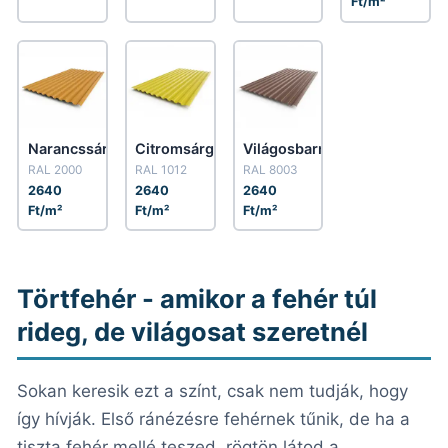
Ft/m²
Narancssárga
Citromsárga
Világosbarna
RAL 2000
RAL 1012
RAL 8003
2640
2640
2640
Ft/m²
Ft/m²
Ft/m²
Törtfehér - amikor a fehér túl
rideg, de világosat szeretnél
Sokan keresik ezt a színt, csak nem tudják, hogy
így hívják. Első ránézésre fehérnek tűnik, de ha a
tiszta fehér mellé teszed, rögtön látod a