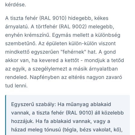
kérdése.
A tiszta fehér (RAL 9010) hidegebb, kékes
árnyalatú. A törtfehér (RAL 9002) melegebb,
enyhén krémszínű. Egymás mellett a különbség
szembetűnő. Az épületen külön-külön viszont
mindkettő egyszerűen "fehérnek" hat. A gond
akkor van, ha kevered a kettőt - mondjuk a tetőd
az egyik, a szegélylemezt a másik árnyalatban
rendeled. Napfényben az eltérés nagyon zavaró
tud lenni.
Egyszerű szabály: Ha műanyag ablakaid
vannak, a tiszta fehér (RAL 9010) áll közelebb
hozzájuk. Ha fa ablakaid vannak, vagy a
házad meleg tónusú (tégla, bézs vakolat, kő),