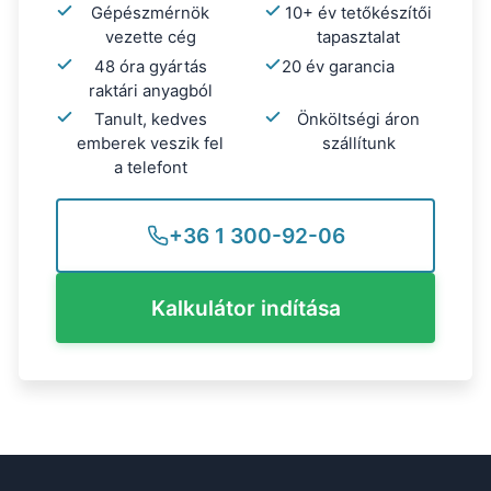
Gépészmérnök
10+ év tetőkészítői
vezette cég
tapasztalat
48 óra gyártás
20 év garancia
raktári anyagból
Tanult, kedves
Önköltségi áron
emberek veszik fel
szállítunk
a telefont
+36 1 300-92-06
Kalkulátor indítása