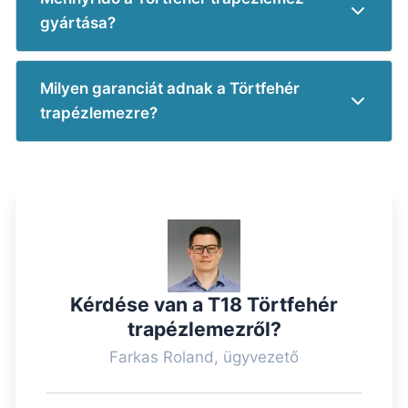
gyártása?
Milyen garanciát adnak a Törtfehér
trapézlemezre?
Kérdése van a T18 Törtfehér
trapézlemezről?
Farkas Roland, ügyvezető