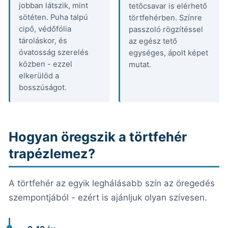
jobban látszik, mint
tetőcsavar is elérhető
sötéten. Puha talpú
törtfehérben. Színre
cipő, védőfólia
passzoló rögzítéssel
tároláskor, és
az egész tető
óvatosság szerelés
egységes, ápolt képet
közben - ezzel
mutat.
elkerülöd a
bosszúságot.
Hogyan öregszik a törtfehér
trapézlemez?
A törtfehér az egyik leghálásabb szín az öregedés
szempontjából - ezért is ajánljuk olyan szívesen.