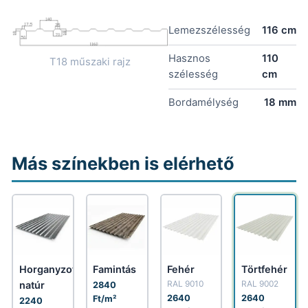
Lemezszélesség
116 cm
Hasznos
110
T18 műszaki rajz
szélesség
cm
Bordamélység
18 mm
Más színekben is elérhető
Horganyzott
Famintás
Fehér
Törtfehér
RAL 9010
RAL 9002
natúr
2840
2640
2640
Ft/m²
2240