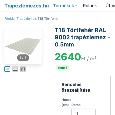
Trapézlemezes
.
hu
Rólunk
Termékek
Útm
Főoldal
/
Trapézlemez
/
T18 Törtfehér
T18 Törtfehér RAL
9002 trapézlemez -
0.5mm
2640
Ft / m²
1
/ 3
bruttó
Rendelés
összeállítása
Hossz
(cm)
Darab