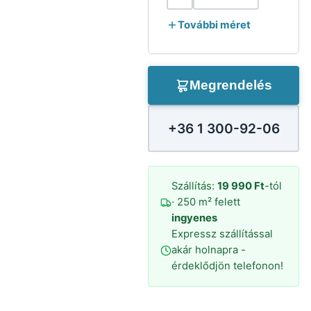
További méret
Megrendelés
+36 1 300-92-06
Szállítás:
19 990 Ft
-tól
· 250 m² felett
ingyenes
Expressz szállítással
akár holnapra -
érdeklődjön telefonon!