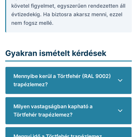
követel figyelmet, egyszerűen rendezetten áll
évtizedekig. Ha biztosra akarsz menni, ezzel
nem fogsz mellé.
Gyakran ismételt kérdések
Mennyibe kerül a Törtfehér (RAL 9002)
trapézlemez?
Milyen vastagságban kapható a
Törtfehér trapézlemez?
Mennyi idő a Törtfehér trapézlemez