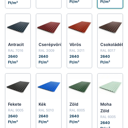
Ft/m²
Ft/m²
Ft/m²
Antracit
Cserépvörös
Vörös
Csokoládéba
RAL 7016
RAL 3009
RAL 3011
RAL 8017
2640
2640
2640
2640
Ft/m²
Ft/m²
Ft/m²
Ft/m²
Fekete
Kék
Zöld
Moha
RAL 9005
RAL 5010
RAL 6005
Zöld
2640
2640
2640
RAL 6005
Ft/m²
Ft/m²
Ft/m²
2640