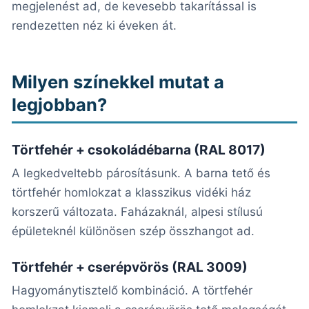
megjelenést ad, de kevesebb takarítással is
rendezetten néz ki éveken át.
Milyen színekkel mutat a
legjobban?
Törtfehér + csokoládébarna (RAL 8017)
A legkedveltebb párosításunk. A barna tető és
törtfehér homlokzat a klasszikus vidéki ház
korszerű változata. Faházaknál, alpesi stílusú
épületeknél különösen szép összhangot ad.
Törtfehér + cserépvörös (RAL 3009)
Hagyománytisztelő kombináció. A törtfehér