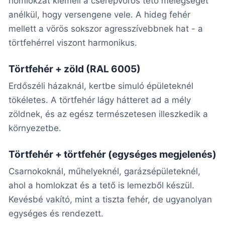
homlokzat kiemeli a cserépvörös tető melegségét
anélkül, hogy versengene vele. A hideg fehér
mellett a vörös sokszor agresszívebbnek hat - a
törtfehérrel viszont harmonikus.
Törtfehér + zöld (RAL 6005)
Erdőszéli házaknál, kertbe simuló épületeknél
tökéletes. A törtfehér lágy hátteret ad a mély
zöldnek, és az egész természetesen illeszkedik a
környezetbe.
Törtfehér + törtfehér (egységes megjelenés)
Csarnokoknál, műhelyeknél, garázsépületeknél,
ahol a homlokzat és a tető is lemezből készül.
Kevésbé vakító, mint a tiszta fehér, de ugyanolyan
egységes és rendezett.