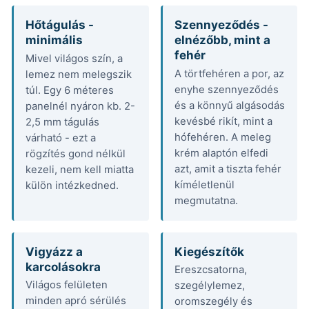
Hőtágulás -
Szennyeződés -
minimális
elnézőbb, mint a
fehér
Mivel világos szín, a
A törtfehéren a por, az
lemez nem melegszik
enyhe szennyeződés
túl. Egy 6 méteres
és a könnyű algásodás
panelnél nyáron kb. 2-
kevésbé rikít, mint a
2,5 mm tágulás
hófehéren. A meleg
várható - ezt a
krém alaptón elfedi
rögzítés gond nélkül
azt, amit a tiszta fehér
kezeli, nem kell miatta
kíméletlenül
külön intézkedned.
megmutatna.
Vigyázz a
Kiegészítők
karcolásokra
Ereszcsatorna,
Világos felületen
szegélylemez,
minden apró sérülés
oromszegély és