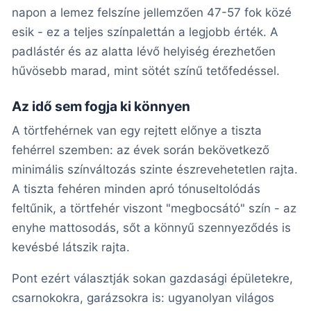
napon a lemez felszíne jellemzően 47-57 fok közé
esik - ez a teljes színpalettán a legjobb érték. A
padlástér és az alatta lévő helyiség érezhetően
hűvösebb marad, mint sötét színű tetőfedéssel.
Az idő sem fogja ki könnyen
A törtfehérnek van egy rejtett előnye a tiszta
fehérrel szemben: az évek során bekövetkező
minimális színváltozás szinte észrevehetetlen rajta.
A tiszta fehéren minden apró tónuseltolódás
feltűnik, a törtfehér viszont "megbocsátó" szín - az
enyhe mattosodás, sőt a könnyű szennyeződés is
kevésbé látszik rajta.
Pont ezért választják sokan gazdasági épületekre,
csarnokokra, garázsokra is: ugyanolyan világos